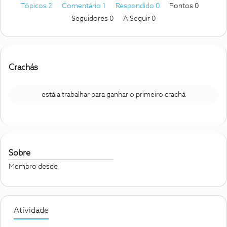
Tópicos 2
Comentário 1
Respondido 0
Pontos 0
Seguidores
0
A Seguir
0
Crachás
está a trabalhar para ganhar o primeiro crachá
Sobre
Membro desde
Atividade