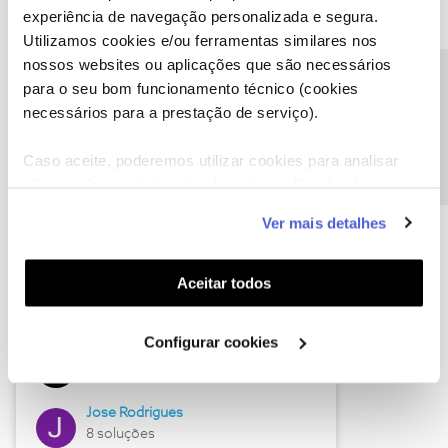
experiência de navegação personalizada e segura.
Utilizamos cookies e/ou ferramentas similares nos
nossos websites ou aplicações que são necessários
Descubra as novidades de junho
Precisa de ajuda?
para o seu bom funcionamento técnico (cookies
necessários para a prestação de serviço).
Caso aceite, poderemos utilizar cookies para analisar
informação estatística (cookies de analítica), adaptar
este serviço às suas preferências e apresentar-lhe
Ver mais detalhes
funcionalidades (cookies de personalização e
funcionalidade) e adaptar anúncios aos seus interesses
(cookies de publicidade personalizada). Pode gerir a
Aceitar todos
utilização dos cookies clicando em "
Configurar
Hall of Fame de junho
Cookies
".
Configurar cookies
Guimas
12 soluções
Jose Rodrigues
8 soluções