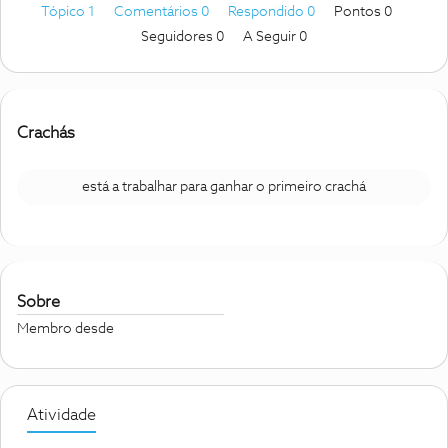
Tópico 1
Comentários 0
Respondido 0
Pontos 0
Seguidores
0
A Seguir
0
Crachás
está a trabalhar para ganhar o primeiro crachá
Sobre
Membro desde
Atividade