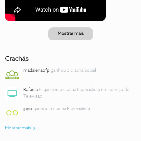
Mostrar mais
Crachás
madalenaofp
ganhou o crachá Social
Rafaela F.
ganhou o crachá Especialista em serviço de
Televisão
jppo
ganhou o crachá Especialista
Mostrar mais