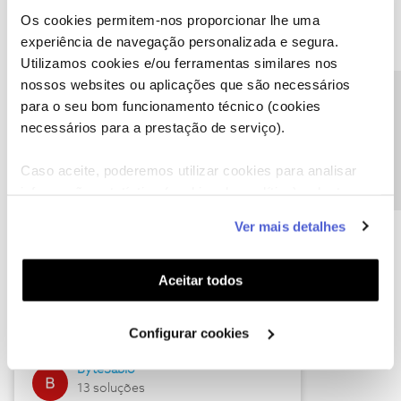
Os cookies permitem-nos proporcionar lhe uma
experiência de navegação personalizada e segura.
Utilizamos cookies e/ou ferramentas similares nos
Descubra as novidades de julho
nossos websites ou aplicações que são necessários
Precisa de ajuda?
para o seu bom funcionamento técnico (cookies
necessários para a prestação de serviço).
Caso aceite, poderemos utilizar cookies para analisar
informação estatística (cookies de analítica), adaptar
este serviço às suas preferências e apresentar-lhe
Ver mais detalhes
funcionalidades (cookies de personalização e
funcionalidade) e adaptar anúncios aos seus interesses
(cookies de publicidade personalizada). Pode gerir a
Hall of Fame de julho
Aceitar todos
utilização dos cookies clicando em "
Configurar
Guimas
Cookies
".
Configurar cookies
17 soluções
ByteSábio
13 soluções