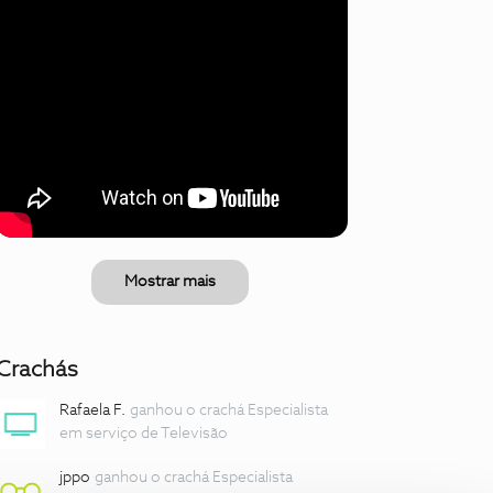
Mostrar mais
Crachás
Rafaela F.
ganhou o crachá Especialista
em serviço de Televisão
jppo
ganhou o crachá Especialista