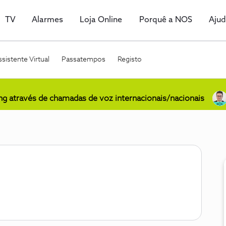
TV
Alarmes
Loja Online
Porquê a NOS
Aju
sistente Virtual
Passatempos
Registo
ing através de chamadas de voz internacionais/nacionais