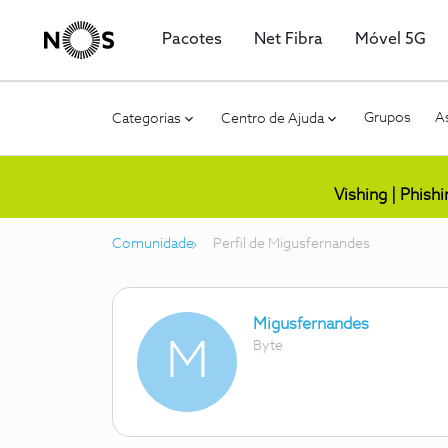
Pacotes
Net Fibra
Móvel 5G
Grupos
As
Categorias
Centro de Ajuda
Vishing | Phish
Comunidade
Perfil de Migusfernandes
Migusfernandes
M
Byte