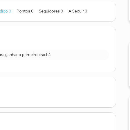
dido 0
Pontos 0
Seguidores
0
A Seguir
0
para ganhar o primeiro crachá