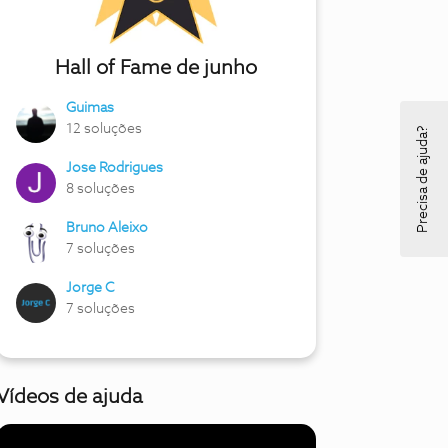
Hall of Fame de junho
Guimas
12 soluções
Precisa de ajuda?
Jose Rodrigues
8 soluções
Bruno Aleixo
7 soluções
Jorge C
7 soluções
Vídeos de ajuda