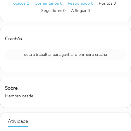
Tópicos 2
Comentários 0
Respondido 0
Pontos 0
Seguidores
0
A Seguir
0
Crachás
está a trabalhar para ganhar o primeiro crachá
Sobre
Membro desde
Atividade