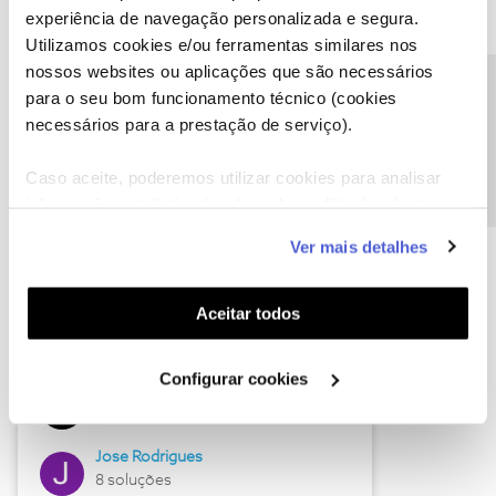
experiência de navegação personalizada e segura.
Utilizamos cookies e/ou ferramentas similares nos
nossos websites ou aplicações que são necessários
Descubra as novidades de junho
Precisa de ajuda?
para o seu bom funcionamento técnico (cookies
necessários para a prestação de serviço).
Caso aceite, poderemos utilizar cookies para analisar
informação estatística (cookies de analítica), adaptar
este serviço às suas preferências e apresentar-lhe
Ver mais detalhes
funcionalidades (cookies de personalização e
funcionalidade) e adaptar anúncios aos seus interesses
(cookies de publicidade personalizada). Pode gerir a
Aceitar todos
utilização dos cookies clicando em "
Configurar
Hall of Fame de junho
Cookies
".
Configurar cookies
Guimas
12 soluções
Jose Rodrigues
8 soluções