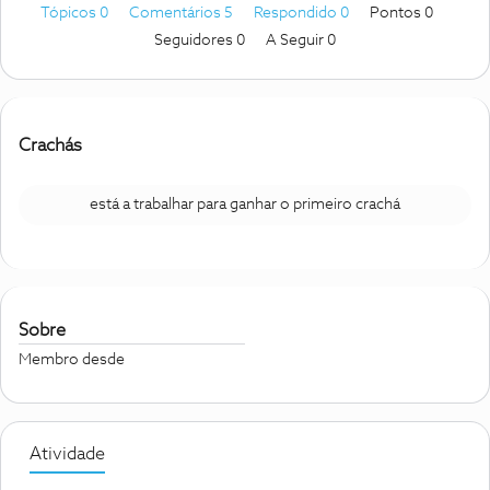
Tópicos 0
Comentários 5
Respondido 0
Pontos 0
Seguidores
0
A Seguir
0
Crachás
está a trabalhar para ganhar o primeiro crachá
Sobre
Membro desde
Atividade