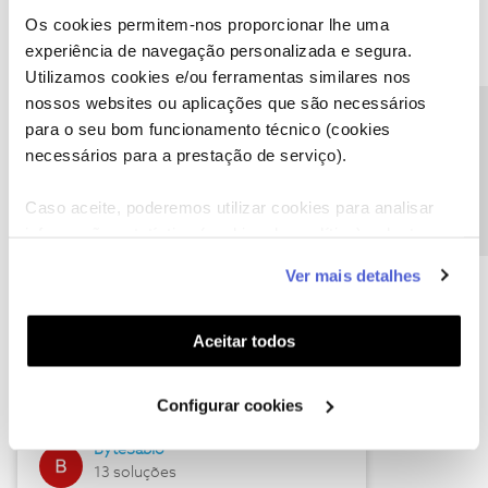
Os cookies permitem-nos proporcionar lhe uma
experiência de navegação personalizada e segura.
Utilizamos cookies e/ou ferramentas similares nos
Descubra as novidades de julho
nossos websites ou aplicações que são necessários
Precisa de ajuda?
para o seu bom funcionamento técnico (cookies
necessários para a prestação de serviço).
Caso aceite, poderemos utilizar cookies para analisar
informação estatística (cookies de analítica), adaptar
este serviço às suas preferências e apresentar-lhe
Ver mais detalhes
funcionalidades (cookies de personalização e
funcionalidade) e adaptar anúncios aos seus interesses
(cookies de publicidade personalizada). Pode gerir a
Hall of Fame de julho
Aceitar todos
utilização dos cookies clicando em "
Configurar
Guimas
Cookies
".
Configurar cookies
17 soluções
ByteSábio
13 soluções