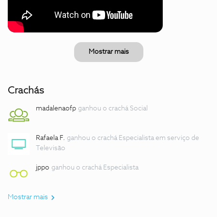
Mostrar mais
Crachás
madalenaofp
ganhou o crachá Social
Rafaela F.
ganhou o crachá Especialista em serviço de
Televisão
jppo
ganhou o crachá Especialista
Mostrar mais