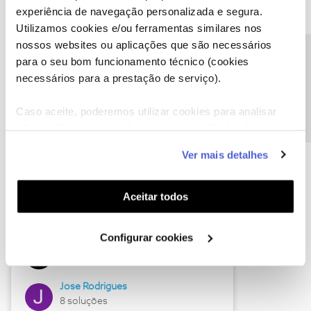
experiência de navegação personalizada e segura.
Utilizamos cookies e/ou ferramentas similares nos
nossos websites ou aplicações que são necessários
Descubra as novidades de junho
Precisa de ajuda?
para o seu bom funcionamento técnico (cookies
necessários para a prestação de serviço).
Caso aceite, poderemos utilizar cookies para analisar
informação estatística (cookies de analítica), adaptar
este serviço às suas preferências e apresentar-lhe
Ver mais detalhes
funcionalidades (cookies de personalização e
funcionalidade) e adaptar anúncios aos seus interesses
(cookies de publicidade personalizada). Pode gerir a
Aceitar todos
utilização dos cookies clicando em "
Configurar
Hall of Fame de junho
Cookies
".
Configurar cookies
Guimas
12 soluções
Jose Rodrigues
8 soluções