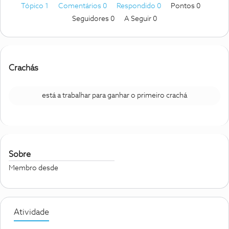
Tópico 1
Comentários 0
Respondido 0
Pontos 0
Seguidores
0
A Seguir
0
Crachás
está a trabalhar para ganhar o primeiro crachá
Sobre
Membro desde
Atividade