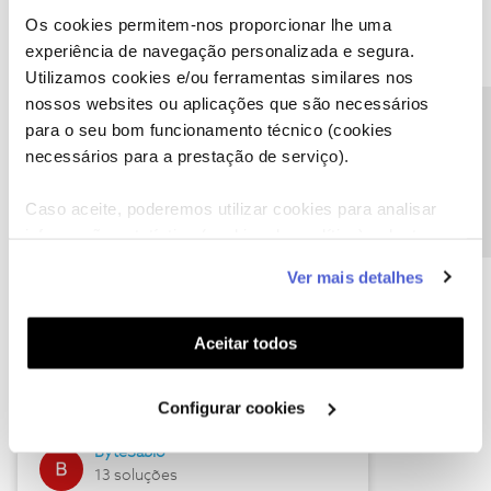
Os cookies permitem-nos proporcionar lhe uma
experiência de navegação personalizada e segura.
Utilizamos cookies e/ou ferramentas similares nos
Descubra as novidades de julho
nossos websites ou aplicações que são necessários
Precisa de ajuda?
para o seu bom funcionamento técnico (cookies
necessários para a prestação de serviço).
Caso aceite, poderemos utilizar cookies para analisar
informação estatística (cookies de analítica), adaptar
este serviço às suas preferências e apresentar-lhe
Ver mais detalhes
funcionalidades (cookies de personalização e
funcionalidade) e adaptar anúncios aos seus interesses
(cookies de publicidade personalizada). Pode gerir a
Hall of Fame de julho
Aceitar todos
utilização dos cookies clicando em "
Configurar
Guimas
Cookies
".
Configurar cookies
17 soluções
ByteSábio
13 soluções