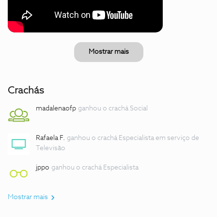
Mostrar mais
Crachás
madalenaofp
ganhou o crachá Social
Rafaela F.
ganhou o crachá Especialista em serviço de
Televisão
jppo
ganhou o crachá Especialista
Mostrar mais