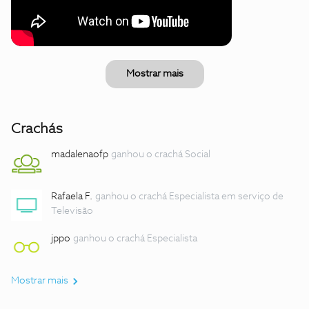
Mostrar mais
Crachás
madalenaofp
ganhou o crachá Social
Rafaela F.
ganhou o crachá Especialista em serviço de
Televisão
jppo
ganhou o crachá Especialista
Mostrar mais