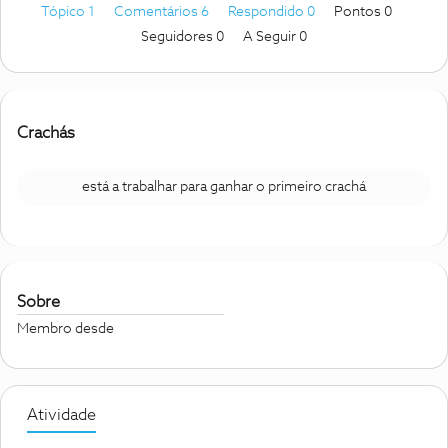
Tópico 1
Comentários 6
Respondido 0
Pontos 0
Seguidores
0
A Seguir
0
Crachás
está a trabalhar para ganhar o primeiro crachá
Sobre
Membro desde
Atividade