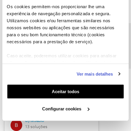
Os cookies permitem-nos proporcionar lhe uma
experiência de navegação personalizada e segura.
Utilizamos cookies e/ou ferramentas similares nos
Descubra as novidades de julho
nossos websites ou aplicações que são necessários
Precisa de ajuda?
para o seu bom funcionamento técnico (cookies
necessários para a prestação de serviço).
Caso aceite, poderemos utilizar cookies para analisar
informação estatística (cookies de analítica), adaptar
este serviço às suas preferências e apresentar-lhe
Ver mais detalhes
funcionalidades (cookies de personalização e
funcionalidade) e adaptar anúncios aos seus interesses
(cookies de publicidade personalizada). Pode gerir a
Hall of Fame de julho
Aceitar todos
utilização dos cookies clicando em "
Configurar
Guimas
Cookies
".
Configurar cookies
17 soluções
ByteSábio
13 soluções