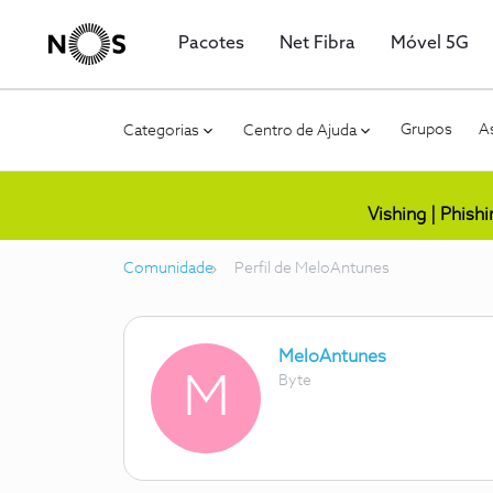
Pacotes
Net Fibra
Móvel 5G
Grupos
As
Categorias
Centro de Ajuda
Vishing | Phish
Comunidade
Perfil de MeloAntunes
MeloAntunes
M
Byte