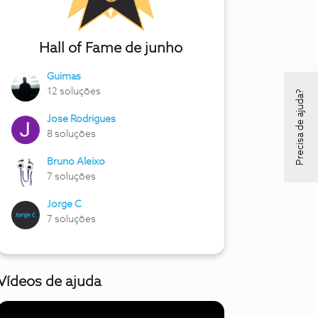
Hall of Fame de junho
Guimas
12 soluções
Precisa de ajuda?
Jose Rodrigues
8 soluções
Bruno Aleixo
7 soluções
Jorge C
7 soluções
Vídeos de ajuda