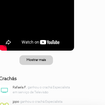
Mostrar mais
Crachás
Rafaela F.
ganhou o crachá Especialista
em serviço de Televisão
jppo
ganhou o crachá Especialista