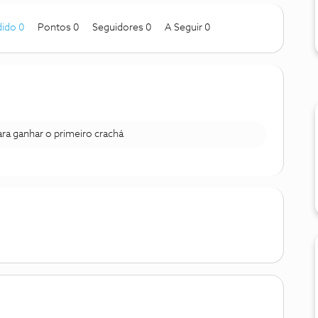
ido 0
Pontos 0
Seguidores
0
A Seguir
0
para ganhar o primeiro crachá