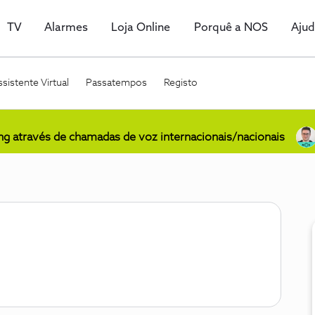
TV
Alarmes
Loja Online
Porquê a NOS
Aju
sistente Virtual
Passatempos
Registo
ing através de chamadas de voz internacionais/nacionais