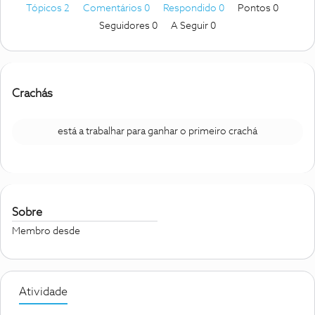
Tópicos 2
Comentários 0
Respondido 0
Pontos 0
Seguidores
0
A Seguir
0
Crachás
está a trabalhar para ganhar o primeiro crachá
Sobre
Membro desde
Atividade