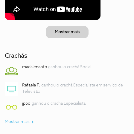
Mostrar mais
Crachás
madalenaofp
ganhou o crachá Social
Rafaela F.
ganhou o crachá Especialista em serviço de
Televisão
jppo
ganhou o crachá Especialista
Mostrar mais