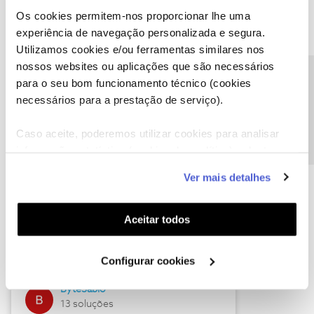
Os cookies permitem-nos proporcionar lhe uma
experiência de navegação personalizada e segura.
Utilizamos cookies e/ou ferramentas similares nos
Descubra as novidades de julho
nossos websites ou aplicações que são necessários
Precisa de ajuda?
para o seu bom funcionamento técnico (cookies
necessários para a prestação de serviço).
Caso aceite, poderemos utilizar cookies para analisar
informação estatística (cookies de analítica), adaptar
este serviço às suas preferências e apresentar-lhe
Ver mais detalhes
funcionalidades (cookies de personalização e
funcionalidade) e adaptar anúncios aos seus interesses
(cookies de publicidade personalizada). Pode gerir a
Hall of Fame de julho
Aceitar todos
utilização dos cookies clicando em "
Configurar
Guimas
Cookies
".
Configurar cookies
17 soluções
ByteSábio
13 soluções