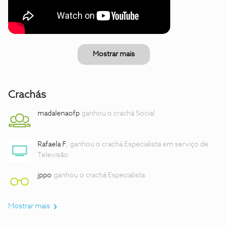
Mostrar mais
Crachás
madalenaofp
ganhou o crachá Social
Rafaela F.
ganhou o crachá Especialista em serviço de
Televisão
jppo
ganhou o crachá Especialista
Mostrar mais