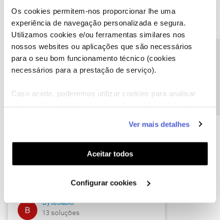
Os cookies permitem-nos proporcionar lhe uma
experiência de navegação personalizada e segura.
Utilizamos cookies e/ou ferramentas similares nos
Descubra as novidades de julho
nossos websites ou aplicações que são necessários
Precisa de ajuda?
para o seu bom funcionamento técnico (cookies
necessários para a prestação de serviço).
Caso aceite, poderemos utilizar cookies para analisar
informação estatística (cookies de analítica), adaptar
este serviço às suas preferências e apresentar-lhe
Ver mais detalhes
funcionalidades (cookies de personalização e
funcionalidade) e adaptar anúncios aos seus interesses
(cookies de publicidade personalizada). Pode gerir a
Hall of Fame de julho
Aceitar todos
utilização dos cookies clicando em "
Configurar
Guimas
Cookies
".
Configurar cookies
17 soluções
ByteSábio
13 soluções