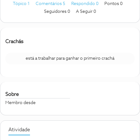
Tópico 1
Comentários 5
Respondido 0
Pontos 0
Seguidores
0
A Seguir
0
Crachás
está a trabalhar para ganhar o primeiro crachá
Sobre
Membro desde
Atividade