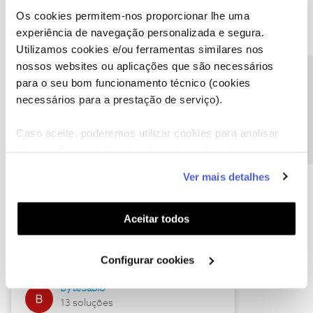
Os cookies permitem-nos proporcionar lhe uma
experiência de navegação personalizada e segura.
Utilizamos cookies e/ou ferramentas similares nos
Descubra as novidades de julho
nossos websites ou aplicações que são necessários
Precisa de ajuda?
para o seu bom funcionamento técnico (cookies
necessários para a prestação de serviço).
Caso aceite, poderemos utilizar cookies para analisar
informação estatística (cookies de analítica), adaptar
este serviço às suas preferências e apresentar-lhe
Ver mais detalhes
funcionalidades (cookies de personalização e
funcionalidade) e adaptar anúncios aos seus interesses
(cookies de publicidade personalizada). Pode gerir a
Hall of Fame de julho
Aceitar todos
utilização dos cookies clicando em "
Configurar
Guimas
Cookies
".
Configurar cookies
17 soluções
ByteSábio
13 soluções