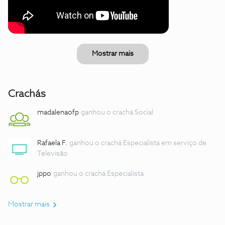
Mostrar mais
Crachás
madalenaofp
ganhou o crachá Social
Rafaela F.
ganhou o crachá Especialista em serviço de
Televisão
jppo
ganhou o crachá Especialista
Mostrar mais