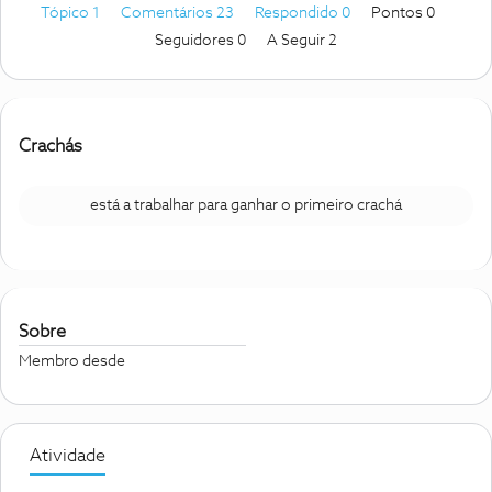
Tópico 1
Comentários 23
Respondido 0
Pontos 0
Seguidores
0
A Seguir
2
Crachás
está a trabalhar para ganhar o primeiro crachá
Sobre
Membro desde
Atividade