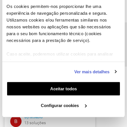
Os cookies permitem-nos proporcionar lhe uma
experiência de navegação personalizada e segura.
Utilizamos cookies e/ou ferramentas similares nos
Descubra as novidades de julho
nossos websites ou aplicações que são necessários
Precisa de ajuda?
para o seu bom funcionamento técnico (cookies
necessários para a prestação de serviço).
Caso aceite, poderemos utilizar cookies para analisar
informação estatística (cookies de analítica), adaptar
este serviço às suas preferências e apresentar-lhe
Ver mais detalhes
funcionalidades (cookies de personalização e
funcionalidade) e adaptar anúncios aos seus interesses
(cookies de publicidade personalizada). Pode gerir a
Hall of Fame de julho
Aceitar todos
utilização dos cookies clicando em "
Configurar
Guimas
Cookies
".
Configurar cookies
17 soluções
ByteSábio
13 soluções