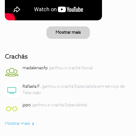
Mostrar mais
Crachás
madalenaofp
ganhou o crachá Social
Rafaela F.
ganhou o crachá Especialista em serviço de
Televisão
jppo
ganhou o crachá Especialista
Mostrar mais