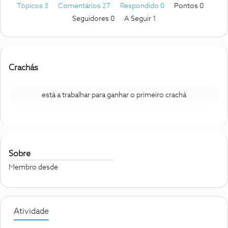
Tópicos 3
Comentários 27
Respondido 0
Pontos 0
Seguidores
0
A Seguir
1
Crachás
está a trabalhar para ganhar o primeiro crachá
Sobre
Membro desde
Atividade