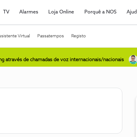
TV
Alarmes
Loja Online
Porquê a NOS
Aju
sistente Virtual
Passatempos
Registo
ing através de chamadas de voz internacionais/nacionais