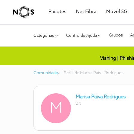
Pacotes
Net Fibra
Móvel 5G
Grupos
As
Categorias
Centro de Ajuda
Vishing | Phish
Comunidade
Perfil de Marisa Paiva Rodrigues
Marisa Paiva Rodrigues
M
Bit