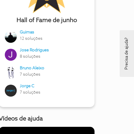
Hall of Fame de junho
Guimas
12 soluções
Precisa de ajuda?
Jose Rodrigues
8 soluções
Bruno Aleixo
7 soluções
Jorge C
7 soluções
Vídeos de ajuda