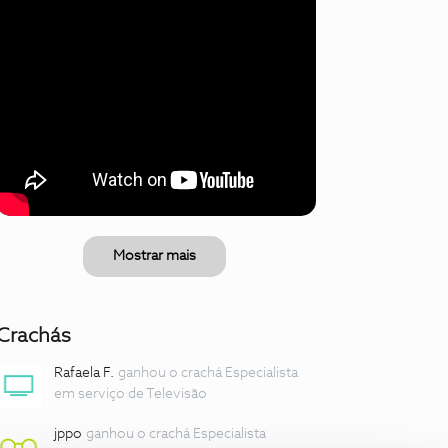
Mostrar mais
Crachás
Rafaela F.
ganhou o crachá Especialista
em serviço de Televisão
jppo
ganhou o crachá Especialista