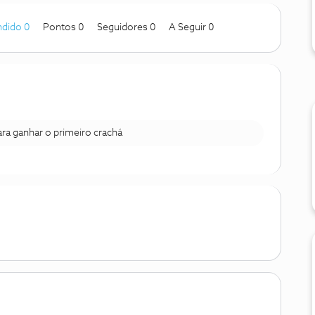
dido 0
Pontos 0
Seguidores
0
A Seguir
0
para ganhar o primeiro crachá