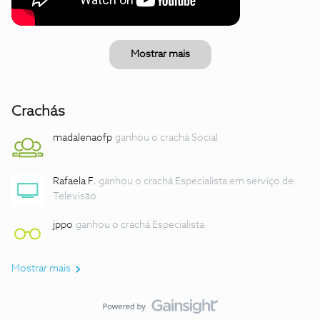
Mostrar mais
Crachás
madalenaofp
ganhou o crachá Social
Rafaela F.
ganhou o crachá Especialista em serviço de
Televisão
jppo
ganhou o crachá Especialista
Mostrar mais