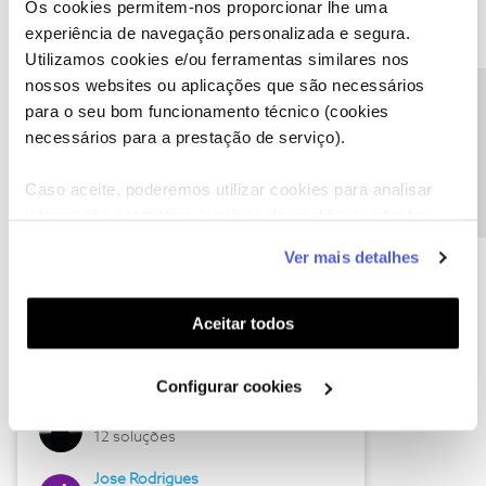
Os cookies permitem-nos proporcionar lhe uma
experiência de navegação personalizada e segura.
Utilizamos cookies e/ou ferramentas similares nos
nossos websites ou aplicações que são necessários
Precisa de ajuda?
para o seu bom funcionamento técnico (cookies
Descubra as novidades de junho
necessários para a prestação de serviço).
Caso aceite, poderemos utilizar cookies para analisar
informação estatística (cookies de analítica), adaptar
este serviço às suas preferências e apresentar-lhe
Ver mais detalhes
funcionalidades (cookies de personalização e
funcionalidade) e adaptar anúncios aos seus interesses
(cookies de publicidade personalizada). Pode gerir a
Aceitar todos
utilização dos cookies clicando em "
Configurar
Hall of Fame de junho
Cookies
".
Configurar cookies
Guimas
12 soluções
Jose Rodrigues