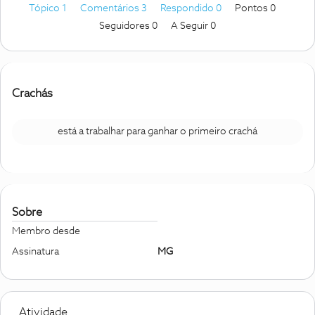
Tópico 1
Comentários 3
Respondido 0
Pontos 0
Seguidores
0
A Seguir
0
Crachás
está a trabalhar para ganhar o primeiro crachá
Sobre
Membro desde
Assinatura
MG
Atividade