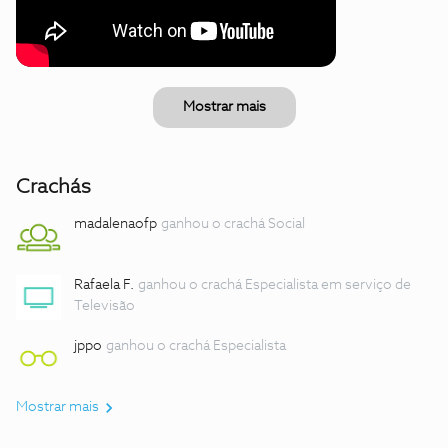
Mostrar mais
Crachás
madalenaofp
ganhou o crachá Social
Rafaela F.
ganhou o crachá Especialista em serviço de
Televisão
jppo
ganhou o crachá Especialista
Mostrar mais