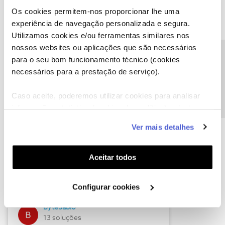
Os cookies permitem-nos proporcionar lhe uma
experiência de navegação personalizada e segura.
Utilizamos cookies e/ou ferramentas similares nos
Descubra as novidades de julho
nossos websites ou aplicações que são necessários
Precisa de ajuda?
para o seu bom funcionamento técnico (cookies
necessários para a prestação de serviço).
Caso aceite, poderemos utilizar cookies para analisar
informação estatística (cookies de analítica), adaptar
este serviço às suas preferências e apresentar-lhe
Ver mais detalhes
funcionalidades (cookies de personalização e
funcionalidade) e adaptar anúncios aos seus interesses
(cookies de publicidade personalizada). Pode gerir a
Hall of Fame de julho
Aceitar todos
utilização dos cookies clicando em "
Configurar
Guimas
Cookies
".
Configurar cookies
17 soluções
ByteSábio
13 soluções