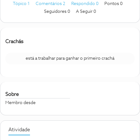
Tópico 1
Comentários 2
Respondido 0
Pontos 0
Seguidores
0
A Seguir
0
Crachás
está a trabalhar para ganhar o primeiro crachá
Sobre
Membro desde
Atividade