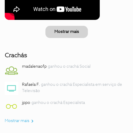
Mostrar mais
Crachás
madalenaofp
ganhou o crachá Social
Rafaela F.
ganhou o crachá Especialista em serviço de
Televisão
jppo
ganhou o crachá Especialista
Mostrar mais