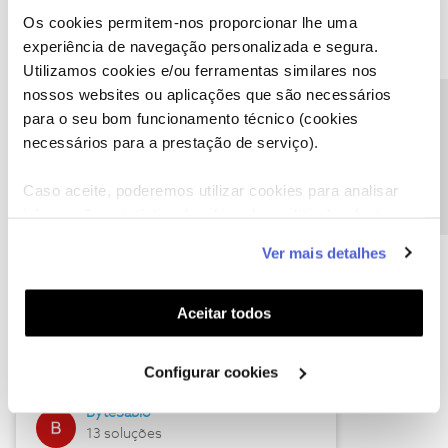
Os cookies permitem-nos proporcionar lhe uma
experiência de navegação personalizada e segura.
Utilizamos cookies e/ou ferramentas similares nos
Descubra as novidades de julho
nossos websites ou aplicações que são necessários
Precisa de ajuda?
para o seu bom funcionamento técnico (cookies
necessários para a prestação de serviço).
Caso aceite, poderemos utilizar cookies para analisar
informação estatística (cookies de analítica), adaptar
este serviço às suas preferências e apresentar-lhe
Ver mais detalhes
funcionalidades (cookies de personalização e
funcionalidade) e adaptar anúncios aos seus interesses
(cookies de publicidade personalizada). Pode gerir a
Hall of Fame de julho
Aceitar todos
utilização dos cookies clicando em "
Configurar
Guimas
Cookies
".
Configurar cookies
17 soluções
ByteSábio
13 soluções