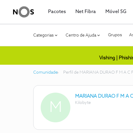
Pacotes
Net Fibra
Móvel 5G
Grupos
As
Categorias
Centro de Ajuda
Vishing | Phish
Comunidade
Perfil de MARIANA DURAO F M A C 
MARIANA DURAO F M A C
M
Kilobyte