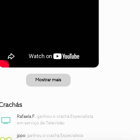
Mostrar mais
Crachás
Rafaela F.
ganhou o crachá Especialista
em serviço de Televisão
jppo
ganhou o crachá Especialista