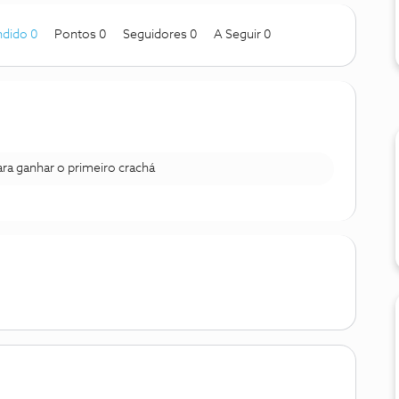
dido 0
Pontos 0
Seguidores
0
A Seguir
0
para ganhar o primeiro crachá