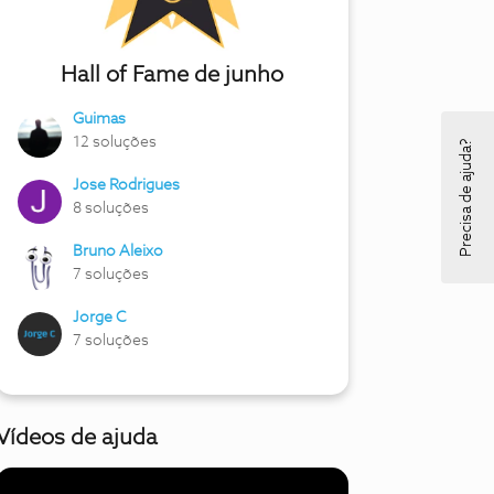
Hall of Fame de junho
Guimas
12 soluções
Precisa de ajuda?
Jose Rodrigues
8 soluções
Bruno Aleixo
7 soluções
Jorge C
7 soluções
Vídeos de ajuda