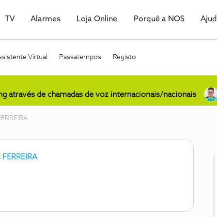
TV
Alarmes
Loja Online
Porquê a NOS
Aju
sistente Virtual
Passatempos
Registo
ing através de chamadas de voz internacionais/nacionais
FERREIRA
 FERREIRA