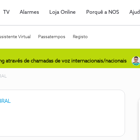
TV
Alarmes
Loja Online
Porquê a NOS
Aju
sistente Virtual
Passatempos
Registo
ing através de chamadas de voz internacionais/nacionais
RAL
BRAL