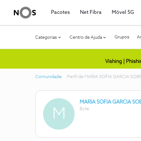
Pacotes
Net Fibra
Móvel 5G
Grupos
As
Categorias
Centro de Ajuda
Vishing | Phish
Comunidade
Perfil de MARIA SOFIA GARCIA SOB
MARIA SOFIA GARCIA SO
M
Byte