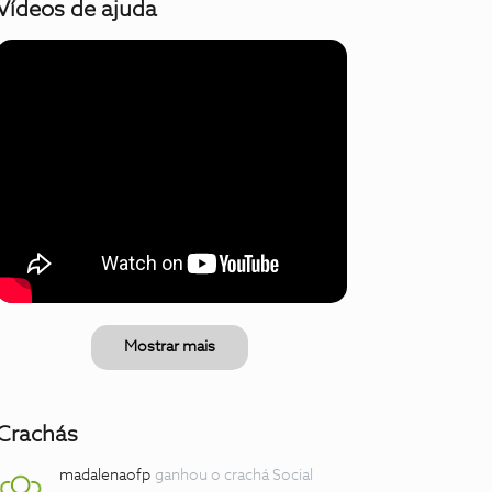
Vídeos de ajuda
Mostrar mais
Crachás
madalenaofp
ganhou o crachá Social