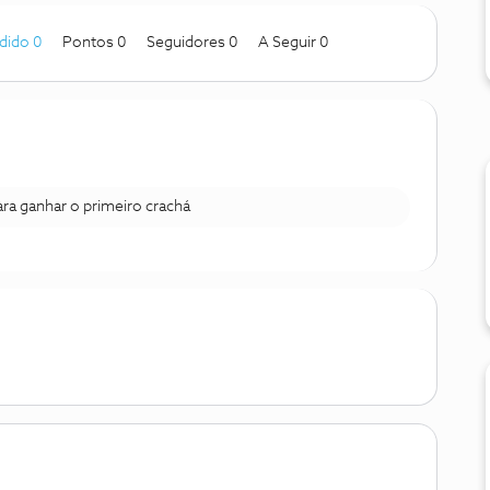
dido 0
Pontos 0
Seguidores
0
A Seguir
0
para ganhar o primeiro crachá