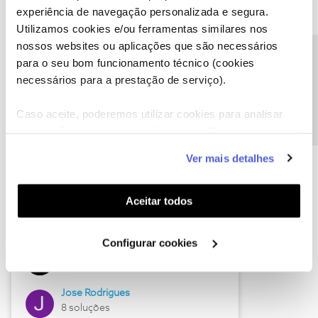
experiência de navegação personalizada e segura.
Utilizamos cookies e/ou ferramentas similares nos
nossos websites ou aplicações que são necessários
Descubra as novidades de junho
Precisa de ajuda?
para o seu bom funcionamento técnico (cookies
necessários para a prestação de serviço).
Caso aceite, poderemos utilizar cookies para analisar
informação estatística (cookies de analítica), adaptar
este serviço às suas preferências e apresentar-lhe
Ver mais detalhes
funcionalidades (cookies de personalização e
funcionalidade) e adaptar anúncios aos seus interesses
(cookies de publicidade personalizada). Pode gerir a
Aceitar todos
utilização dos cookies clicando em "
Configurar
Hall of Fame de junho
Cookies
".
Configurar cookies
Guimas
12 soluções
Jose Rodrigues
8 soluções