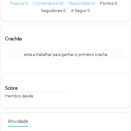
Tópicos 0
Comentários 30
Respondido 0
Pontos 0
Seguidores
0
A Seguir
0
Crachás
está a trabalhar para ganhar o primeiro crachá
Sobre
Membro desde
Atividade