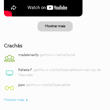
Mostrar mais
Crachás
madalenaofp
ganhou o crachá Social
Rafaela F.
ganhou o crachá Especialista em serviço de
Televisão
jppo
ganhou o crachá Especialista
Mostrar mais