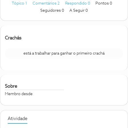
Tópico 1
Comentários 2
Respondido 0
Pontos 0
Seguidores
0
A Seguir
0
Crachás
está a trabalhar para ganhar o primeiro crachá
Sobre
Membro desde
Atividade