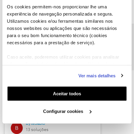
Os cookies permitem-nos proporcionar lhe uma
experiência de navegação personalizada e segura.
Utilizamos cookies e/ou ferramentas similares nos
Descubra as novidades de julho
nossos websites ou aplicações que são necessários
Precisa de ajuda?
para o seu bom funcionamento técnico (cookies
necessários para a prestação de serviço).
Caso aceite, poderemos utilizar cookies para analisar
informação estatística (cookies de analítica), adaptar
este serviço às suas preferências e apresentar-lhe
Ver mais detalhes
funcionalidades (cookies de personalização e
funcionalidade) e adaptar anúncios aos seus interesses
(cookies de publicidade personalizada). Pode gerir a
Hall of Fame de julho
Aceitar todos
utilização dos cookies clicando em "
Configurar
Guimas
Cookies
".
Configurar cookies
17 soluções
ByteSábio
13 soluções