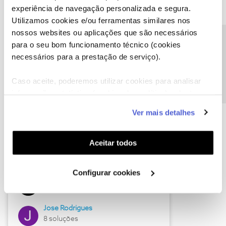
experiência de navegação personalizada e segura.
Utilizamos cookies e/ou ferramentas similares nos
nossos websites ou aplicações que são necessários
Descubra as novidades de junho
Precisa de ajuda?
para o seu bom funcionamento técnico (cookies
necessários para a prestação de serviço).
Caso aceite, poderemos utilizar cookies para analisar
informação estatística (cookies de analítica), adaptar
este serviço às suas preferências e apresentar-lhe
Ver mais detalhes
funcionalidades (cookies de personalização e
funcionalidade) e adaptar anúncios aos seus interesses
(cookies de publicidade personalizada). Pode gerir a
Aceitar todos
utilização dos cookies clicando em "
Configurar
Hall of Fame de junho
Cookies
".
Configurar cookies
Guimas
12 soluções
Jose Rodrigues
8 soluções