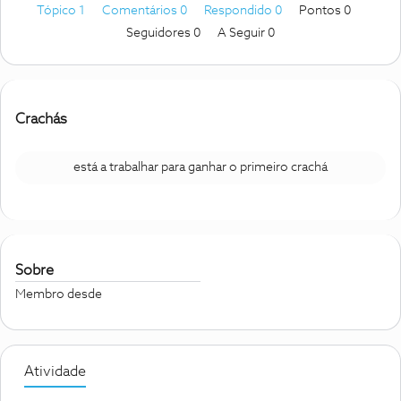
Tópico 1
Comentários 0
Respondido 0
Pontos 0
Seguidores
0
A Seguir
0
Crachás
está a trabalhar para ganhar o primeiro crachá
Sobre
Membro desde
Atividade