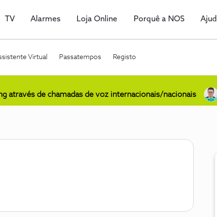
TV
Alarmes
Loja Online
Porquê a NOS
Aju
sistente Virtual
Passatempos
Registo
ing através de chamadas de voz internacionais/nacionais