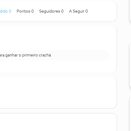
dido 0
Pontos 0
Seguidores
0
A Seguir
0
para ganhar o primeiro crachá