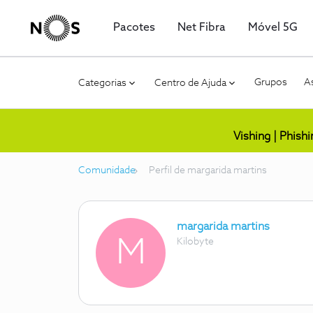
Pacotes
Net Fibra
Móvel 5G
Grupos
As
Categorias
Centro de Ajuda
Vishing | Phish
Comunidade
Perfil de margarida martins
margarida martins
M
Kilobyte