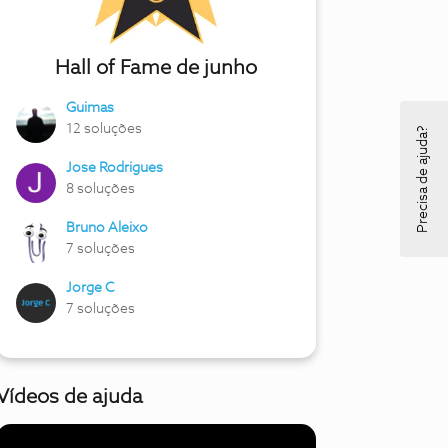
Hall of Fame de junho
Guimas
12 soluções
Precisa de ajuda?
Jose Rodrigues
8 soluções
Bruno Aleixo
7 soluções
Jorge C
7 soluções
Vídeos de ajuda