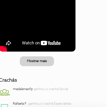
Mostrar mais
Crachás
madalenaofp
ganhou o crachá Social
Rafaela F.
ganhou o crachá Especialista