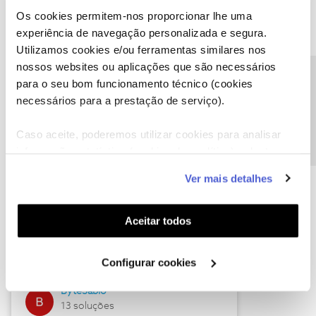
Os cookies permitem-nos proporcionar lhe uma
experiência de navegação personalizada e segura.
Utilizamos cookies e/ou ferramentas similares nos
Descubra as novidades de julho
nossos websites ou aplicações que são necessários
Precisa de ajuda?
para o seu bom funcionamento técnico (cookies
necessários para a prestação de serviço).
Caso aceite, poderemos utilizar cookies para analisar
informação estatística (cookies de analítica), adaptar
este serviço às suas preferências e apresentar-lhe
Ver mais detalhes
funcionalidades (cookies de personalização e
funcionalidade) e adaptar anúncios aos seus interesses
(cookies de publicidade personalizada). Pode gerir a
Hall of Fame de julho
Aceitar todos
utilização dos cookies clicando em "
Configurar
Guimas
Cookies
".
Configurar cookies
17 soluções
ByteSábio
13 soluções