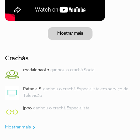
Mostrar mais
Crachás
madalenaofp
ganhou o crachá Social
Rafaela F.
ganhou o crachá Especialista em serviço de
Televisão
jppo
ganhou o crachá Especialista
Mostrar mais