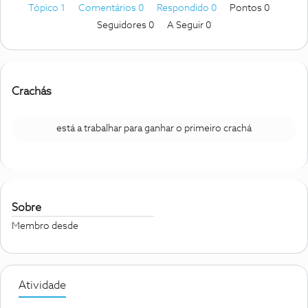
Tópico 1
Comentários 0
Respondido 0
Pontos 0
Seguidores
0
A Seguir
0
Crachás
está a trabalhar para ganhar o primeiro crachá
Sobre
Membro desde
Atividade