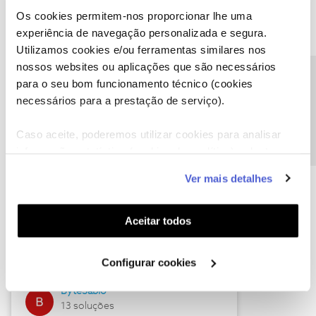
Os cookies permitem-nos proporcionar lhe uma
experiência de navegação personalizada e segura.
Utilizamos cookies e/ou ferramentas similares nos
Descubra as novidades de julho
nossos websites ou aplicações que são necessários
Precisa de ajuda?
para o seu bom funcionamento técnico (cookies
necessários para a prestação de serviço).
Caso aceite, poderemos utilizar cookies para analisar
informação estatística (cookies de analítica), adaptar
este serviço às suas preferências e apresentar-lhe
Ver mais detalhes
funcionalidades (cookies de personalização e
funcionalidade) e adaptar anúncios aos seus interesses
(cookies de publicidade personalizada). Pode gerir a
Hall of Fame de julho
Aceitar todos
utilização dos cookies clicando em "
Configurar
Guimas
Cookies
".
Configurar cookies
17 soluções
ByteSábio
13 soluções