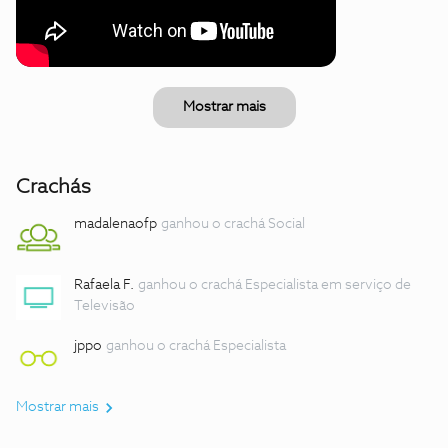
Mostrar mais
Crachás
madalenaofp
ganhou o crachá Social
Rafaela F.
ganhou o crachá Especialista em serviço de
Televisão
jppo
ganhou o crachá Especialista
Mostrar mais