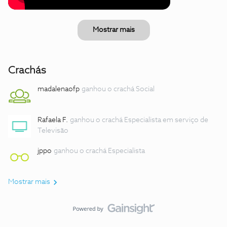
Mostrar mais
Crachás
madalenaofp
ganhou o crachá Social
Rafaela F.
ganhou o crachá Especialista em serviço de
Televisão
jppo
ganhou o crachá Especialista
Mostrar mais