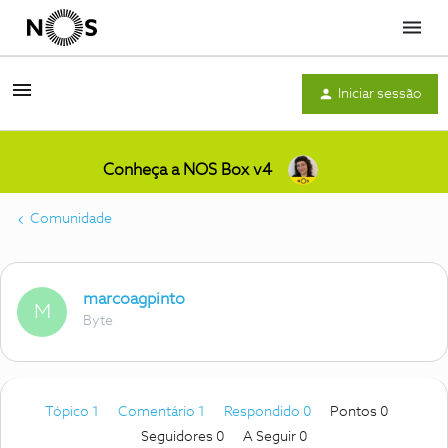
Menu
Iniciar sessão
Conheça a NOS Box v4
Comunidade
marcoagpinto
M
Byte
Tópico 1
Comentário 1
Respondido 0
Pontos 0
Seguidores
0
A Seguir
0