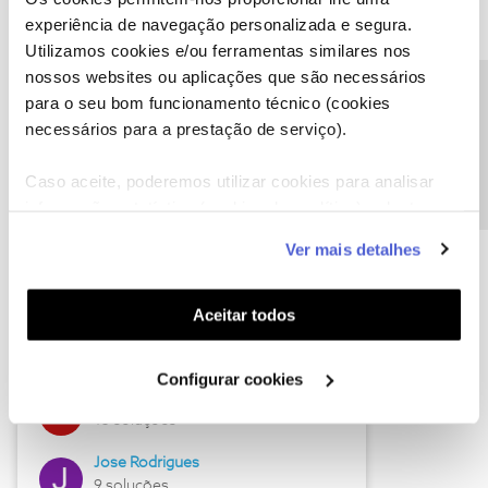
experiência de navegação personalizada e segura.
Descubra as novidades de julho
Utilizamos cookies e/ou ferramentas similares nos
nossos websites ou aplicações que são necessários
Precisa de ajuda?
para o seu bom funcionamento técnico (cookies
necessários para a prestação de serviço).
Caso aceite, poderemos utilizar cookies para analisar
informação estatística (cookies de analítica), adaptar
este serviço às suas preferências e apresentar-lhe
Ver mais detalhes
funcionalidades (cookies de personalização e
funcionalidade) e adaptar anúncios aos seus interesses
Hall of Fame de julho
(cookies de publicidade personalizada). Pode gerir a
Aceitar todos
Guimas
utilização dos cookies clicando em "
Configurar
17 soluções
Cookies
".
Configurar cookies
ByteSábio
13 soluções
Jose Rodrigues
9 soluções