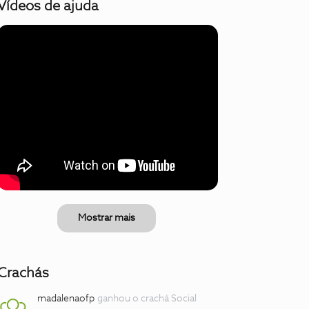
Vídeos de ajuda
Mostrar mais
Crachás
madalenaofp
ganhou o crachá Social