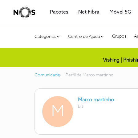
Pacotes
Net Fibra
Móvel 5G
Grupos
As
Categorias
Centro de Ajuda
Vishing | Phish
Comunidade
Perfil de Marco martinho
Marco martinho
M
Bit