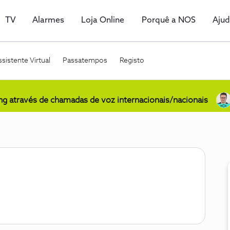
TV
Alarmes
Loja Online
Porquê a NOS
Aju
sistente Virtual
Passatempos
Registo
ing através de chamadas de voz internacionais/nacionais