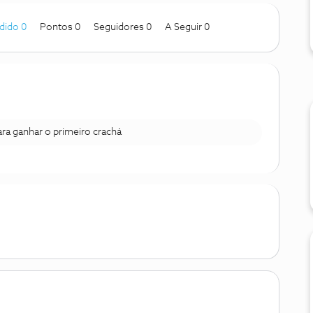
dido 0
Pontos 0
Seguidores
0
A Seguir
0
para ganhar o primeiro crachá