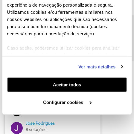
experiência de navegação personalizada e segura.
Utilizamos cookies e/ou ferramentas similares nos
nossos websites ou aplicações que são necessários
Descubra as novidades de junho
Precisa de ajuda?
para o seu bom funcionamento técnico (cookies
necessários para a prestação de serviço).
Caso aceite, poderemos utilizar cookies para analisar
informação estatística (cookies de analítica), adaptar
este serviço às suas preferências e apresentar-lhe
Ver mais detalhes
funcionalidades (cookies de personalização e
funcionalidade) e adaptar anúncios aos seus interesses
(cookies de publicidade personalizada). Pode gerir a
Aceitar todos
utilização dos cookies clicando em "
Configurar
Hall of Fame de junho
Cookies
".
Configurar cookies
Guimas
12 soluções
Jose Rodrigues
8 soluções