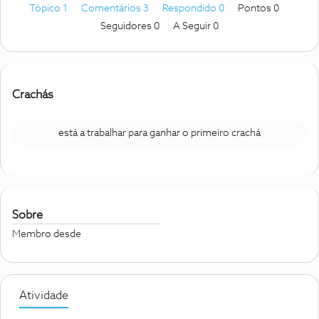
Tópico 1
Comentários 3
Respondido 0
Pontos 0
Seguidores
0
A Seguir
0
Crachás
está a trabalhar para ganhar o primeiro crachá
Sobre
Membro desde
Atividade