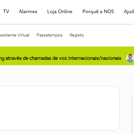
TV
Alarmes
Loja Online
Porquê a NOS
Aju
sistente Virtual
Passatempos
Registo
ing através de chamadas de voz internacionais/nacionais