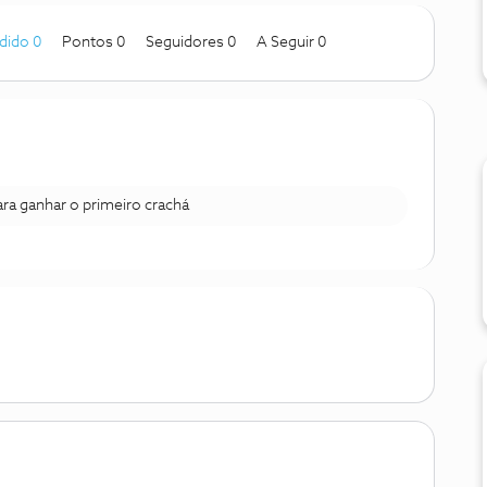
dido 0
Pontos 0
Seguidores
0
A Seguir
0
para ganhar o primeiro crachá