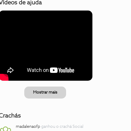
Vídeos de ajuda
Mostrar mais
Crachás
madalenaofp
ganhou o crachá Social