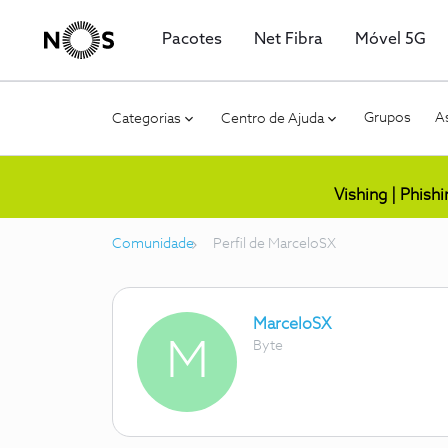
Pacotes
Net Fibra
Móvel 5G
Grupos
As
Categorias
Centro de Ajuda
Vishing | Phish
Comunidade
Perfil de MarceloSX
MarceloSX
M
Byte