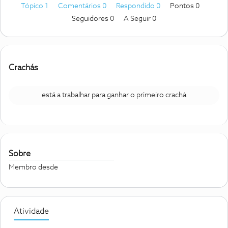
Tópico 1
Comentários 0
Respondido 0
Pontos 0
Seguidores
0
A Seguir
0
Crachás
está a trabalhar para ganhar o primeiro crachá
Sobre
Membro desde
Atividade