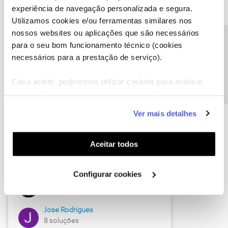
experiência de navegação personalizada e segura.
Utilizamos cookies e/ou ferramentas similares nos
nossos websites ou aplicações que são necessários
Descubra as novidades de junho
Precisa de ajuda?
para o seu bom funcionamento técnico (cookies
necessários para a prestação de serviço).
Caso aceite, poderemos utilizar cookies para analisar
informação estatística (cookies de analítica), adaptar
este serviço às suas preferências e apresentar-lhe
Ver mais detalhes
funcionalidades (cookies de personalização e
funcionalidade) e adaptar anúncios aos seus interesses
(cookies de publicidade personalizada). Pode gerir a
Aceitar todos
utilização dos cookies clicando em "
Configurar
Hall of Fame de junho
Cookies
".
Configurar cookies
Guimas
12 soluções
Jose Rodrigues
8 soluções