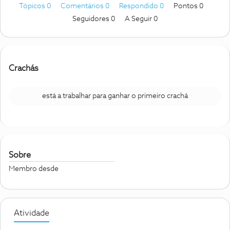
Tópicos 0
Comentários 0
Respondido 0
Pontos 0
Seguidores
0
A Seguir
0
Crachás
está a trabalhar para ganhar o primeiro crachá
Sobre
Membro desde
Atividade