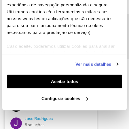
experiência de navegação personalizada e segura.
Utilizamos cookies e/ou ferramentas similares nos
nossos websites ou aplicações que são necessários
Descubra as novidades de junho
Precisa de ajuda?
para o seu bom funcionamento técnico (cookies
necessários para a prestação de serviço).
Caso aceite, poderemos utilizar cookies para analisar
informação estatística (cookies de analítica), adaptar
este serviço às suas preferências e apresentar-lhe
Ver mais detalhes
funcionalidades (cookies de personalização e
funcionalidade) e adaptar anúncios aos seus interesses
(cookies de publicidade personalizada). Pode gerir a
Aceitar todos
utilização dos cookies clicando em "
Configurar
Hall of Fame de junho
Cookies
".
Configurar cookies
Guimas
12 soluções
Jose Rodrigues
8 soluções