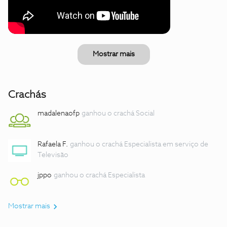
Mostrar mais
Crachás
madalenaofp
ganhou o crachá Social
Rafaela F.
ganhou o crachá Especialista em serviço de
Televisão
jppo
ganhou o crachá Especialista
Mostrar mais