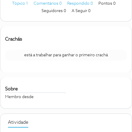
Tópico 1
Comentários 0
Respondido 0
Pontos 0
Seguidores
0
A Seguir
0
Crachás
está a trabalhar para ganhar o primeiro crachá
Sobre
Membro desde
Atividade