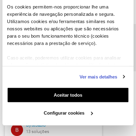
Os cookies permitem-nos proporcionar lhe uma
experiência de navegação personalizada e segura.
Utilizamos cookies e/ou ferramentas similares nos
Descubra as novidades de julho
nossos websites ou aplicações que são necessários
Precisa de ajuda?
para o seu bom funcionamento técnico (cookies
necessários para a prestação de serviço).
Caso aceite, poderemos utilizar cookies para analisar
informação estatística (cookies de analítica), adaptar
este serviço às suas preferências e apresentar-lhe
Ver mais detalhes
funcionalidades (cookies de personalização e
funcionalidade) e adaptar anúncios aos seus interesses
(cookies de publicidade personalizada). Pode gerir a
Hall of Fame de julho
Aceitar todos
utilização dos cookies clicando em "
Configurar
Guimas
Cookies
".
Configurar cookies
17 soluções
ByteSábio
13 soluções