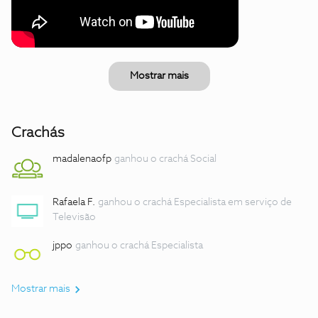
Mostrar mais
Crachás
madalenaofp
ganhou o crachá Social
Rafaela F.
ganhou o crachá Especialista em serviço de
Televisão
jppo
ganhou o crachá Especialista
Mostrar mais