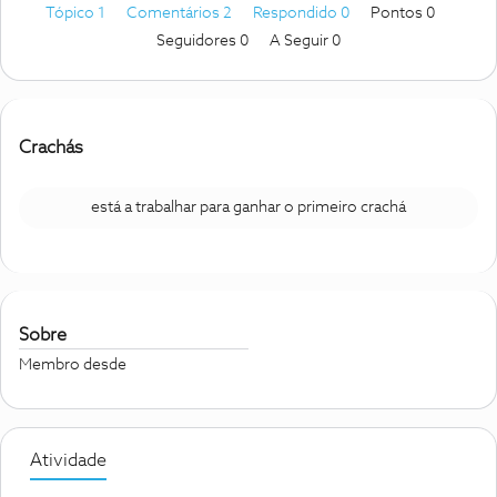
Tópico 1
Comentários 2
Respondido 0
Pontos 0
Seguidores
0
A Seguir
0
Crachás
está a trabalhar para ganhar o primeiro crachá
Sobre
Membro desde
Atividade