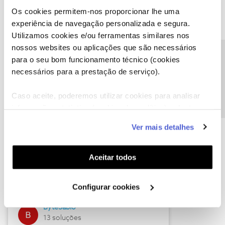
Os cookies permitem-nos proporcionar lhe uma
experiência de navegação personalizada e segura.
Utilizamos cookies e/ou ferramentas similares nos
Descubra as novidades de julho
nossos websites ou aplicações que são necessários
Precisa de ajuda?
para o seu bom funcionamento técnico (cookies
necessários para a prestação de serviço).
Caso aceite, poderemos utilizar cookies para analisar
informação estatística (cookies de analítica), adaptar
este serviço às suas preferências e apresentar-lhe
Ver mais detalhes
funcionalidades (cookies de personalização e
funcionalidade) e adaptar anúncios aos seus interesses
(cookies de publicidade personalizada). Pode gerir a
Hall of Fame de julho
Aceitar todos
utilização dos cookies clicando em "
Configurar
Guimas
Cookies
".
Configurar cookies
17 soluções
ByteSábio
13 soluções