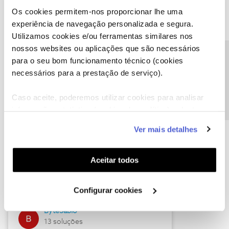
Os cookies permitem-nos proporcionar lhe uma
experiência de navegação personalizada e segura.
Utilizamos cookies e/ou ferramentas similares nos
Descubra as novidades de julho
nossos websites ou aplicações que são necessários
Precisa de ajuda?
para o seu bom funcionamento técnico (cookies
necessários para a prestação de serviço).
Caso aceite, poderemos utilizar cookies para analisar
informação estatística (cookies de analítica), adaptar
este serviço às suas preferências e apresentar-lhe
Ver mais detalhes
funcionalidades (cookies de personalização e
funcionalidade) e adaptar anúncios aos seus interesses
(cookies de publicidade personalizada). Pode gerir a
Hall of Fame de julho
Aceitar todos
utilização dos cookies clicando em "
Configurar
Guimas
Cookies
".
Configurar cookies
17 soluções
ByteSábio
13 soluções