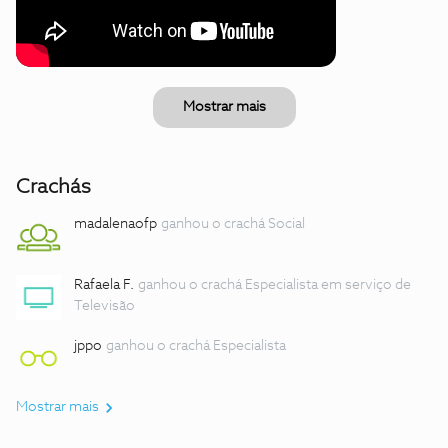
Mostrar mais
Crachás
madalenaofp
ganhou o crachá Social
Rafaela F.
ganhou o crachá Especialista em serviço de
Televisão
jppo
ganhou o crachá Especialista
Mostrar mais