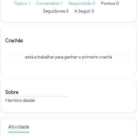
Tópico 1
Comentário 1
Respondido 0
Pontos 0
Seguidores
0
A Seguir
0
Crachás
está a trabalhar para ganhar o primeiro crachá
Sobre
Membro desde
Atividade