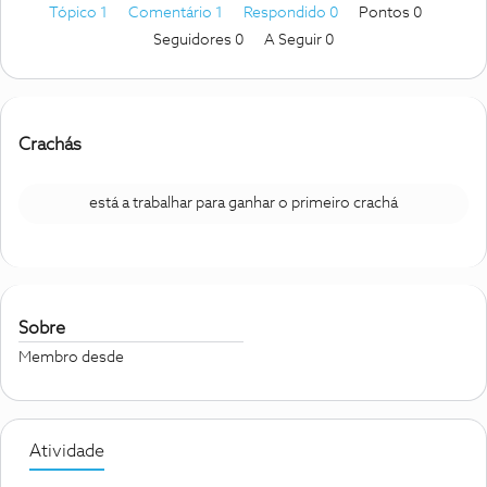
Tópico 1
Comentário 1
Respondido 0
Pontos 0
Seguidores
0
A Seguir
0
Crachás
está a trabalhar para ganhar o primeiro crachá
Sobre
Membro desde
Atividade