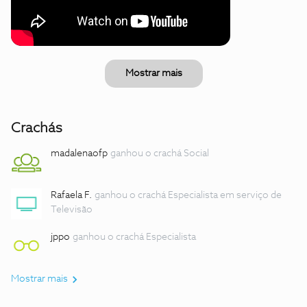
Mostrar mais
Crachás
madalenaofp
ganhou o crachá Social
Rafaela F.
ganhou o crachá Especialista em serviço de
Televisão
jppo
ganhou o crachá Especialista
Mostrar mais