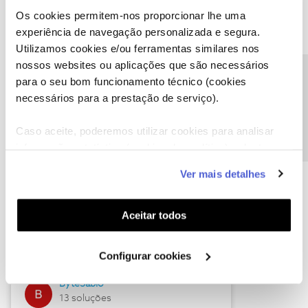
Os cookies permitem-nos proporcionar lhe uma
experiência de navegação personalizada e segura.
Utilizamos cookies e/ou ferramentas similares nos
Descubra as novidades de julho
nossos websites ou aplicações que são necessários
Precisa de ajuda?
para o seu bom funcionamento técnico (cookies
necessários para a prestação de serviço).
Caso aceite, poderemos utilizar cookies para analisar
informação estatística (cookies de analítica), adaptar
este serviço às suas preferências e apresentar-lhe
Ver mais detalhes
funcionalidades (cookies de personalização e
funcionalidade) e adaptar anúncios aos seus interesses
(cookies de publicidade personalizada). Pode gerir a
Hall of Fame de julho
Aceitar todos
utilização dos cookies clicando em "
Configurar
Guimas
Cookies
".
Configurar cookies
17 soluções
ByteSábio
13 soluções