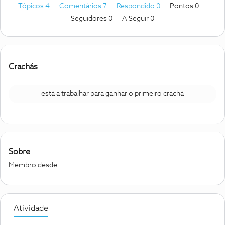
Tópicos 4
Comentários 7
Respondido 0
Pontos 0
Seguidores
0
A Seguir
0
Crachás
está a trabalhar para ganhar o primeiro crachá
Sobre
Membro desde
Atividade