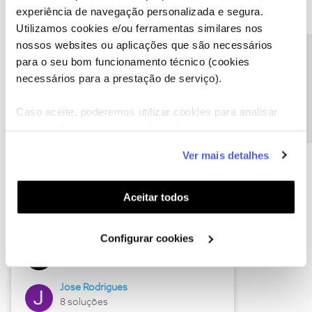
experiência de navegação personalizada e segura.
Utilizamos cookies e/ou ferramentas similares nos
nossos websites ou aplicações que são necessários
Descubra as novidades de junho
Precisa de ajuda?
para o seu bom funcionamento técnico (cookies
necessários para a prestação de serviço).
Caso aceite, poderemos utilizar cookies para analisar
informação estatística (cookies de analítica), adaptar
este serviço às suas preferências e apresentar-lhe
Ver mais detalhes
funcionalidades (cookies de personalização e
funcionalidade) e adaptar anúncios aos seus interesses
(cookies de publicidade personalizada). Pode gerir a
Aceitar todos
utilização dos cookies clicando em "
Configurar
Hall of Fame de junho
Cookies
".
Configurar cookies
Guimas
12 soluções
Jose Rodrigues
8 soluções