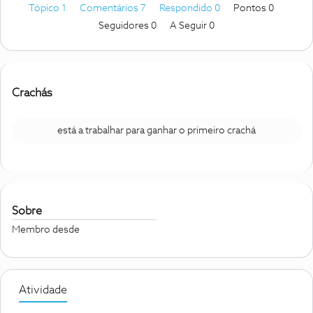
Tópico 1
Comentários 7
Respondido 0
Pontos 0
Seguidores
0
A Seguir
0
Crachás
está a trabalhar para ganhar o primeiro crachá
Sobre
Membro desde
Atividade