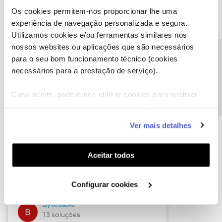
Os cookies permitem-nos proporcionar lhe uma
experiência de navegação personalizada e segura.
Utilizamos cookies e/ou ferramentas similares nos
Descubra as novidades de julho
nossos websites ou aplicações que são necessários
Precisa de ajuda?
para o seu bom funcionamento técnico (cookies
necessários para a prestação de serviço).
Caso aceite, poderemos utilizar cookies para analisar
informação estatística (cookies de analítica), adaptar
este serviço às suas preferências e apresentar-lhe
Ver mais detalhes
funcionalidades (cookies de personalização e
funcionalidade) e adaptar anúncios aos seus interesses
(cookies de publicidade personalizada). Pode gerir a
Hall of Fame de julho
Aceitar todos
utilização dos cookies clicando em "
Configurar
Guimas
Cookies
".
Configurar cookies
17 soluções
ByteSábio
13 soluções