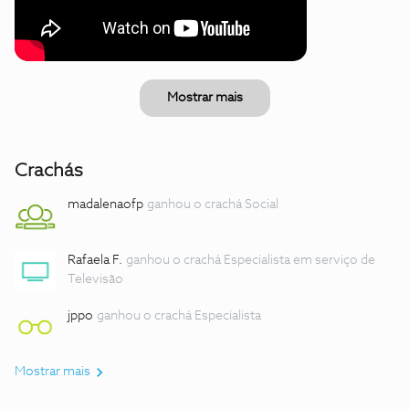
Mostrar mais
Crachás
madalenaofp
ganhou o crachá Social
Rafaela F.
ganhou o crachá Especialista em serviço de
Televisão
jppo
ganhou o crachá Especialista
Mostrar mais