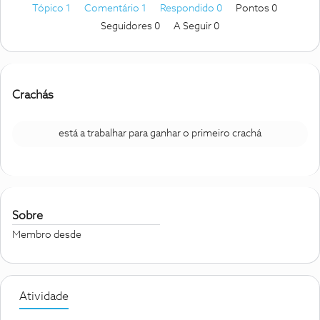
Tópico 1
Comentário 1
Respondido 0
Pontos 0
Seguidores
0
A Seguir
0
Crachás
está a trabalhar para ganhar o primeiro crachá
Sobre
Membro desde
Atividade