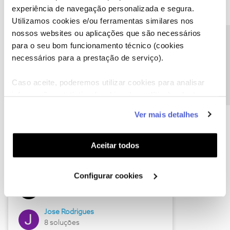
experiência de navegação personalizada e segura.
Utilizamos cookies e/ou ferramentas similares nos
nossos websites ou aplicações que são necessários
Descubra as novidades de junho
Precisa de ajuda?
para o seu bom funcionamento técnico (cookies
necessários para a prestação de serviço).
Caso aceite, poderemos utilizar cookies para analisar
informação estatística (cookies de analítica), adaptar
este serviço às suas preferências e apresentar-lhe
Ver mais detalhes
funcionalidades (cookies de personalização e
funcionalidade) e adaptar anúncios aos seus interesses
(cookies de publicidade personalizada). Pode gerir a
Aceitar todos
utilização dos cookies clicando em "
Configurar
Hall of Fame de junho
Cookies
".
Configurar cookies
Guimas
12 soluções
Jose Rodrigues
8 soluções