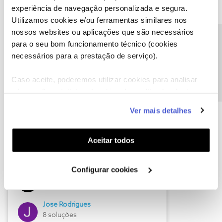
experiência de navegação personalizada e segura.
Utilizamos cookies e/ou ferramentas similares nos
nossos websites ou aplicações que são necessários
Descubra as novidades de junho
Precisa de ajuda?
para o seu bom funcionamento técnico (cookies
necessários para a prestação de serviço).
Caso aceite, poderemos utilizar cookies para analisar
informação estatística (cookies de analítica), adaptar
este serviço às suas preferências e apresentar-lhe
Ver mais detalhes
funcionalidades (cookies de personalização e
funcionalidade) e adaptar anúncios aos seus interesses
(cookies de publicidade personalizada). Pode gerir a
Aceitar todos
utilização dos cookies clicando em "
Configurar
Hall of Fame de junho
Cookies
".
Configurar cookies
Guimas
12 soluções
Jose Rodrigues
8 soluções