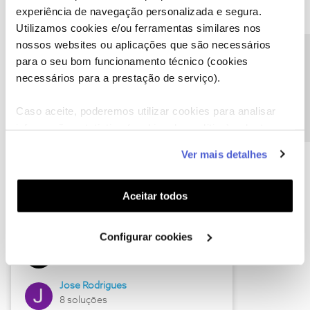
experiência de navegação personalizada e segura.
Utilizamos cookies e/ou ferramentas similares nos
nossos websites ou aplicações que são necessários
Descubra as novidades de junho
Precisa de ajuda?
para o seu bom funcionamento técnico (cookies
necessários para a prestação de serviço).
Caso aceite, poderemos utilizar cookies para analisar
informação estatística (cookies de analítica), adaptar
este serviço às suas preferências e apresentar-lhe
Ver mais detalhes
funcionalidades (cookies de personalização e
funcionalidade) e adaptar anúncios aos seus interesses
(cookies de publicidade personalizada). Pode gerir a
Aceitar todos
utilização dos cookies clicando em "
Configurar
Hall of Fame de junho
Cookies
".
Configurar cookies
Guimas
12 soluções
Jose Rodrigues
8 soluções