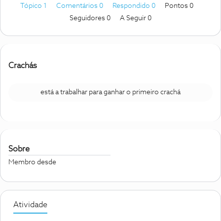
Tópico 1
Comentários 0
Respondido 0
Pontos 0
Seguidores
0
A Seguir
0
Crachás
está a trabalhar para ganhar o primeiro crachá
Sobre
Membro desde
Atividade