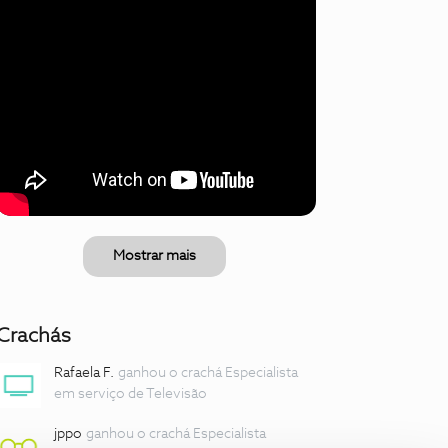
Mostrar mais
Crachás
Rafaela F.
ganhou o crachá Especialista
em serviço de Televisão
jppo
ganhou o crachá Especialista