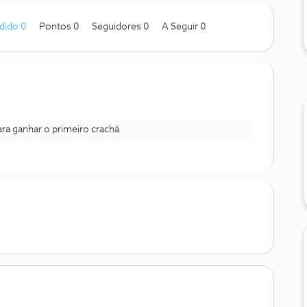
dido 0
Pontos 0
Seguidores
0
A Seguir
0
para ganhar o primeiro crachá