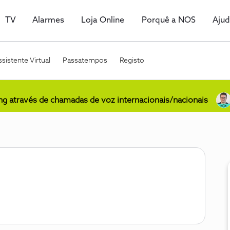
TV
Alarmes
Loja Online
Porquê a NOS
Aju
sistente Virtual
Passatempos
Registo
ing através de chamadas de voz internacionais/nacionais