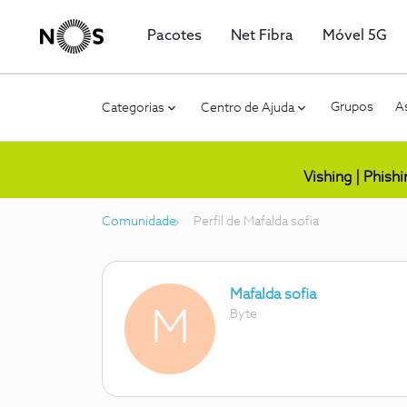
Pacotes
Net Fibra
Móvel 5G
Grupos
As
Categorias
Centro de Ajuda
Vishing | Phish
Comunidade
Perfil de Mafalda sofia
Mafalda sofia
M
Byte