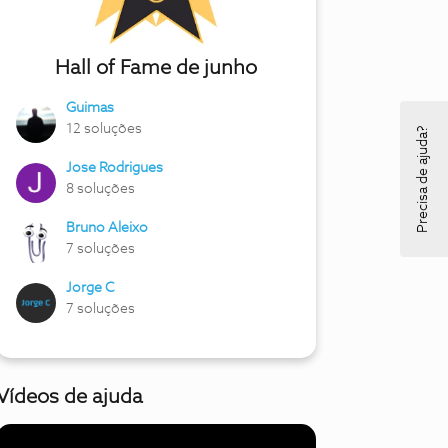
Hall of Fame de junho
Guimas
12 soluções
Precisa de ajuda?
Jose Rodrigues
8 soluções
Bruno Aleixo
7 soluções
Jorge C
7 soluções
Vídeos de ajuda