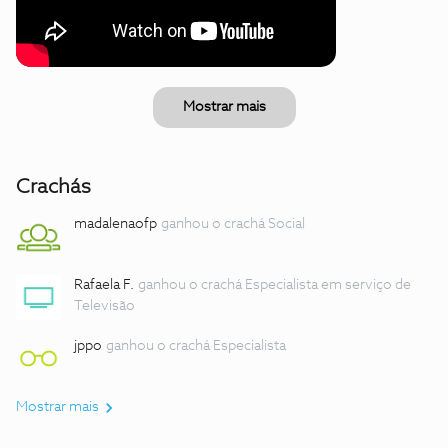
Mostrar mais
Crachás
madalenaofp
ganhou o crachá Social
Rafaela F.
ganhou o crachá Especialista em serviço de
Televisão
jppo
ganhou o crachá Especialista
Mostrar mais