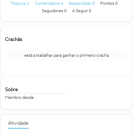
Tópicos 2
Comentários 4
Respondido 0
Pontos 0
Seguidores
0
A Seguir
0
Crachás
está a trabalhar para ganhar o primeiro crachá
Sobre
Membro desde
Atividade