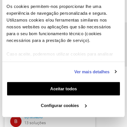
Os cookies permitem-nos proporcionar lhe uma
experiência de navegação personalizada e segura.
Utilizamos cookies e/ou ferramentas similares nos
Descubra as novidades de julho
nossos websites ou aplicações que são necessários
Precisa de ajuda?
para o seu bom funcionamento técnico (cookies
necessários para a prestação de serviço).
Caso aceite, poderemos utilizar cookies para analisar
informação estatística (cookies de analítica), adaptar
este serviço às suas preferências e apresentar-lhe
Ver mais detalhes
funcionalidades (cookies de personalização e
funcionalidade) e adaptar anúncios aos seus interesses
(cookies de publicidade personalizada). Pode gerir a
Hall of Fame de julho
Aceitar todos
utilização dos cookies clicando em "
Configurar
Guimas
Cookies
".
Configurar cookies
17 soluções
ByteSábio
13 soluções