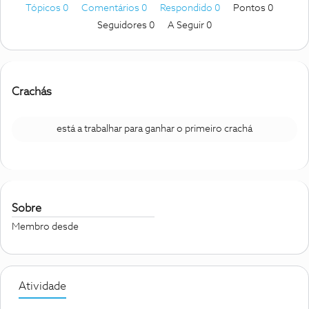
Tópicos 0
Comentários 0
Respondido 0
Pontos 0
Seguidores
0
A Seguir
0
Crachás
está a trabalhar para ganhar o primeiro crachá
Sobre
Membro desde
Atividade