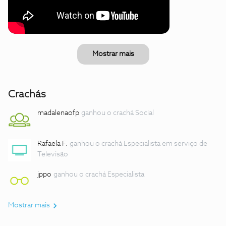
Mostrar mais
Crachás
madalenaofp
ganhou o crachá Social
Rafaela F.
ganhou o crachá Especialista em serviço de
Televisão
jppo
ganhou o crachá Especialista
Mostrar mais