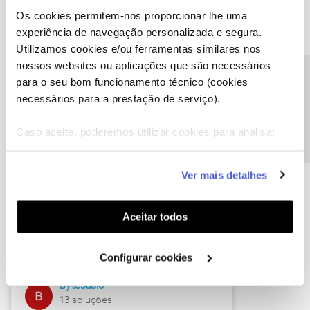
Os cookies permitem-nos proporcionar lhe uma
experiência de navegação personalizada e segura.
Utilizamos cookies e/ou ferramentas similares nos
Descubra as novidades de julho
nossos websites ou aplicações que são necessários
Precisa de ajuda?
para o seu bom funcionamento técnico (cookies
necessários para a prestação de serviço).
Caso aceite, poderemos utilizar cookies para analisar
informação estatística (cookies de analítica), adaptar
este serviço às suas preferências e apresentar-lhe
Ver mais detalhes
funcionalidades (cookies de personalização e
funcionalidade) e adaptar anúncios aos seus interesses
(cookies de publicidade personalizada). Pode gerir a
Hall of Fame de julho
Aceitar todos
utilização dos cookies clicando em "
Configurar
Guimas
Cookies
".
Configurar cookies
17 soluções
ByteSábio
13 soluções