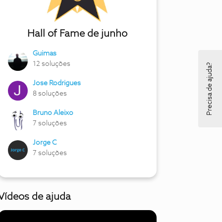
Hall of Fame de junho
Guimas
12 soluções
Precisa de ajuda?
Jose Rodrigues
8 soluções
Bruno Aleixo
7 soluções
Jorge C
7 soluções
Vídeos de ajuda