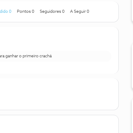
dido 0
Pontos 0
Seguidores
0
A Seguir
0
para ganhar o primeiro crachá