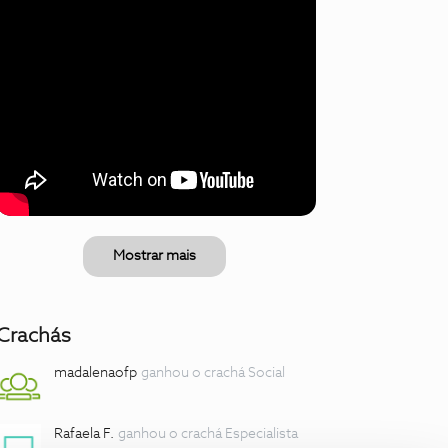
Mostrar mais
Crachás
madalenaofp
ganhou o crachá Social
Rafaela F.
ganhou o crachá Especialista