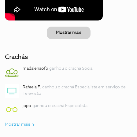
Mostrar mais
Crachás
madalenaofp
ganhou o crachá Social
Rafaela F.
ganhou o crachá Especialista em serviço de
Televisão
jppo
ganhou o crachá Especialista
Mostrar mais