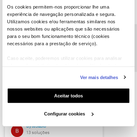
Os cookies permitem-nos proporcionar lhe uma
experiência de navegação personalizada e segura.
Utilizamos cookies e/ou ferramentas similares nos
Descubra as novidades de julho
nossos websites ou aplicações que são necessários
Precisa de ajuda?
para o seu bom funcionamento técnico (cookies
necessários para a prestação de serviço).
Caso aceite, poderemos utilizar cookies para analisar
informação estatística (cookies de analítica), adaptar
este serviço às suas preferências e apresentar-lhe
Ver mais detalhes
funcionalidades (cookies de personalização e
funcionalidade) e adaptar anúncios aos seus interesses
(cookies de publicidade personalizada). Pode gerir a
Hall of Fame de julho
Aceitar todos
utilização dos cookies clicando em "
Configurar
Guimas
Cookies
".
Configurar cookies
17 soluções
ByteSábio
13 soluções