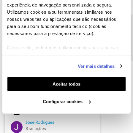
experiência de navegação personalizada e segura.
Utilizamos cookies e/ou ferramentas similares nos
nossos websites ou aplicações que são necessários
Descubra as novidades de junho
Precisa de ajuda?
para o seu bom funcionamento técnico (cookies
necessários para a prestação de serviço).
Caso aceite, poderemos utilizar cookies para analisar
informação estatística (cookies de analítica), adaptar
este serviço às suas preferências e apresentar-lhe
Ver mais detalhes
funcionalidades (cookies de personalização e
funcionalidade) e adaptar anúncios aos seus interesses
(cookies de publicidade personalizada). Pode gerir a
Aceitar todos
utilização dos cookies clicando em "
Configurar
Hall of Fame de junho
Cookies
".
Configurar cookies
Guimas
12 soluções
Jose Rodrigues
8 soluções