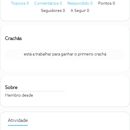
Tópicos 0
Comentários 0
Respondido 0
Pontos 0
Seguidores
0
A Seguir
0
Crachás
está a trabalhar para ganhar o primeiro crachá
Sobre
Membro desde
Atividade