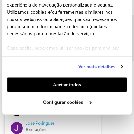
experiência de navegação personalizada e segura.
Utilizamos cookies e/ou ferramentas similares nos
nossos websites ou aplicações que são necessários
Descubra as novidades de junho
Precisa de ajuda?
para o seu bom funcionamento técnico (cookies
necessários para a prestação de serviço).
Caso aceite, poderemos utilizar cookies para analisar
informação estatística (cookies de analítica), adaptar
este serviço às suas preferências e apresentar-lhe
Ver mais detalhes
funcionalidades (cookies de personalização e
funcionalidade) e adaptar anúncios aos seus interesses
(cookies de publicidade personalizada). Pode gerir a
Aceitar todos
utilização dos cookies clicando em "
Configurar
Hall of Fame de junho
Cookies
".
Configurar cookies
Guimas
12 soluções
Jose Rodrigues
8 soluções