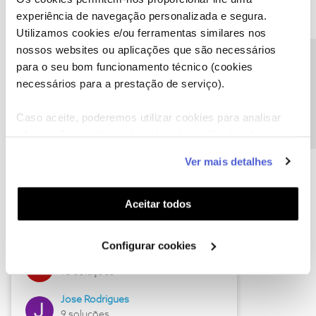
experiência de navegação personalizada e segura.
Descubra as novidades de julho
Utilizamos cookies e/ou ferramentas similares nos
nossos websites ou aplicações que são necessários
Precisa de ajuda?
para o seu bom funcionamento técnico (cookies
necessários para a prestação de serviço).
Caso aceite, poderemos utilizar cookies para analisar
informação estatística (cookies de analítica), adaptar
este serviço às suas preferências e apresentar-lhe
Ver mais detalhes
funcionalidades (cookies de personalização e
funcionalidade) e adaptar anúncios aos seus interesses
Hall of Fame de julho
(cookies de publicidade personalizada). Pode gerir a
Aceitar todos
Guimas
utilização dos cookies clicando em "
Configurar
17 soluções
Cookies
".
Configurar cookies
ByteSábio
13 soluções
Jose Rodrigues
9 soluções