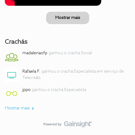
Mostrar mais
Crachás
madalenaofp
ganhou o crachá Social
Rafaela F.
ganhou o crachá Especialista em serviço de
Televisão
jppo
ganhou o crachá Especialista
Mostrar mais