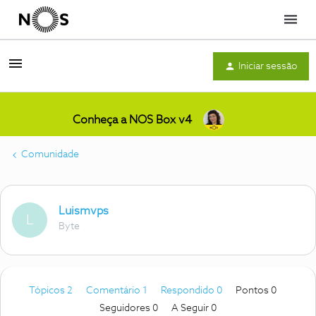
Menu
Iniciar sessão
Conheça a NOS Box v4
Comunidade
Luismvps
L
Byte
Tópicos 2
Comentário 1
Respondido 0
Pontos 0
Seguidores
0
A Seguir
0