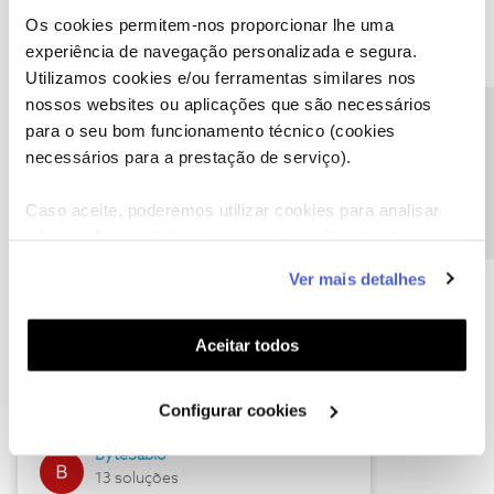
Os cookies permitem-nos proporcionar lhe uma
experiência de navegação personalizada e segura.
Utilizamos cookies e/ou ferramentas similares nos
Descubra as novidades de julho
nossos websites ou aplicações que são necessários
Precisa de ajuda?
para o seu bom funcionamento técnico (cookies
necessários para a prestação de serviço).
Caso aceite, poderemos utilizar cookies para analisar
informação estatística (cookies de analítica), adaptar
este serviço às suas preferências e apresentar-lhe
Ver mais detalhes
funcionalidades (cookies de personalização e
funcionalidade) e adaptar anúncios aos seus interesses
(cookies de publicidade personalizada). Pode gerir a
Hall of Fame de julho
Aceitar todos
utilização dos cookies clicando em "
Configurar
Guimas
Cookies
".
Configurar cookies
17 soluções
ByteSábio
13 soluções