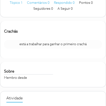
Tópico 1
Comentários 0
Respondido 0
Pontos 0
Seguidores
0
A Seguir
0
Crachás
está a trabalhar para ganhar o primeiro crachá
Sobre
Membro desde
Atividade