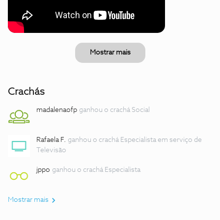
Mostrar mais
Crachás
madalenaofp
ganhou o crachá Social
Rafaela F.
ganhou o crachá Especialista em serviço de
Televisão
jppo
ganhou o crachá Especialista
Mostrar mais