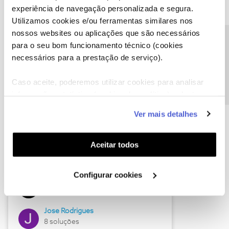
experiência de navegação personalizada e segura.
Utilizamos cookies e/ou ferramentas similares nos
nossos websites ou aplicações que são necessários
Descubra as novidades de junho
Precisa de ajuda?
para o seu bom funcionamento técnico (cookies
necessários para a prestação de serviço).
Caso aceite, poderemos utilizar cookies para analisar
informação estatística (cookies de analítica), adaptar
este serviço às suas preferências e apresentar-lhe
Ver mais detalhes
funcionalidades (cookies de personalização e
funcionalidade) e adaptar anúncios aos seus interesses
(cookies de publicidade personalizada). Pode gerir a
Aceitar todos
utilização dos cookies clicando em "
Configurar
Hall of Fame de junho
Cookies
".
Configurar cookies
Guimas
12 soluções
Jose Rodrigues
8 soluções