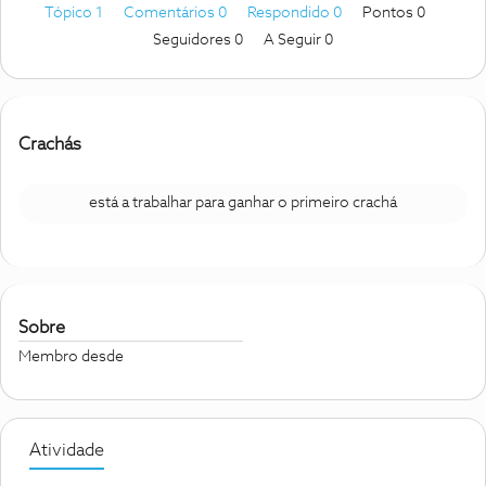
Tópico 1
Comentários 0
Respondido 0
Pontos 0
Seguidores
0
A Seguir
0
Crachás
está a trabalhar para ganhar o primeiro crachá
Sobre
Membro desde
Atividade